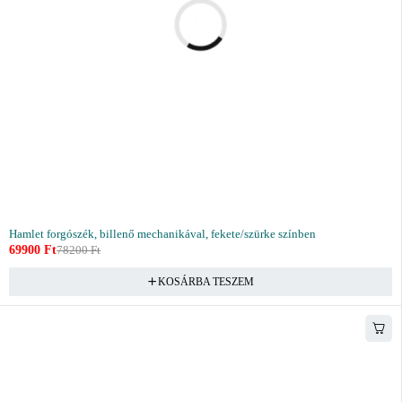
Hamlet forgószék, billenő mechanikával, fekete/szürke színben
69900
Ft
78200
Ft
KOSÁRBA TESZEM