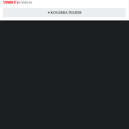
59900
Ft
67000
Ft
KOSÁRBA TESZEM
Vásárlás
Információ
Fiók
Kívánságlista
Gyakori kérdések
Kosár
Akciók
Rendelés követés
Fiókom
Összes termék
Szállítás
Rendeléseim
Tanácsadás
Kívánságlistám
Kártyás fizetés GY.F.K
Banki fizetési
tájékoztató
Általános Szerződési
feltételek
Cím
Elérhetőség
Bellamo Premium Maxcity
Hétfő - Péntek
Tópark utca 1/A, Törökbálint
10:00 - 16:00