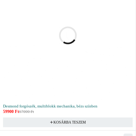
Desmond forgószék, multiblokk mechanika, bézs színben
59900
Ft
67000
Ft
KOSÁRBA TESZEM