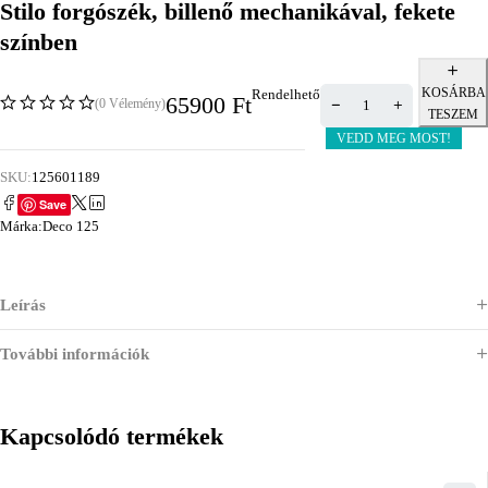
Stilo forgószék, billenő mechanikával, fekete
színben
KOSÁRBA
Rendelhető
65900
Ft
(0 Vélemény)
TESZEM
VEDD MEG MOST!
SKU:
125601189
Save
Márka:
Deco 125
Leírás
További információk
Kapcsolódó termékek