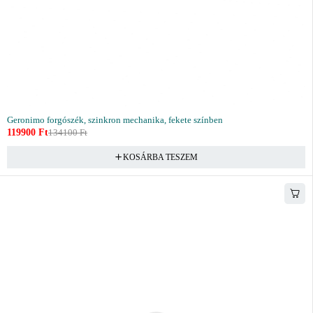
Geronimo forgószék, szinkron mechanika, fekete színben
119900
Ft
134100
Ft
KOSÁRBA TESZEM