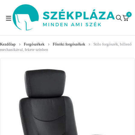
0
Kezdőlap
Forgószékek
Főnöki forgószékek
Stilo forgószék, billenő
mechanikával, fekete színben