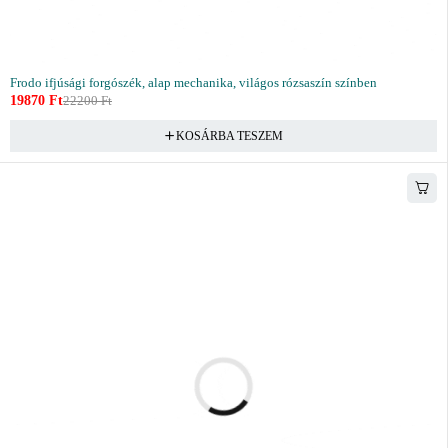
Frodo ifjúsági forgószék, alap mechanika, világos rózsaszín színben
19870
Ft
22200
Ft
KOSÁRBA TESZEM