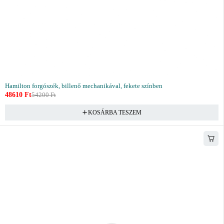
Hamilton forgószék, billenő mechanikával, fekete színben
48610
Ft
54200
Ft
KOSÁRBA TESZEM