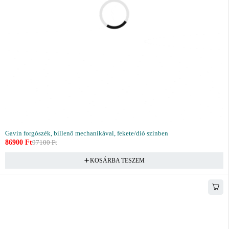
Gavin forgószék, billenő mechanikával, fekete/dió színben
86900
Ft
97100
Ft
KOSÁRBA TESZEM