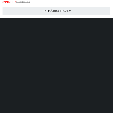
89960
Ft
100300
Ft
KOSÁRBA TESZEM
Vásárlás
Információ
Fiók
Kívánságlista
Gyakori kérdések
Kosár
Akciók
Rendelés követés
Fiókom
Összes termék
Szállítás
Rendeléseim
Tanácsadás
Kívánságlistám
Kártyás fizetés GY.F.K
Banki fizetési
tájékoztató
Általános Szerződési
feltételek
Cím
Elérhetőség
Bellamo Premium Maxcity
Hétfő - Péntek
Tópark utca 1/A, Törökbálint
10:00 - 16:00