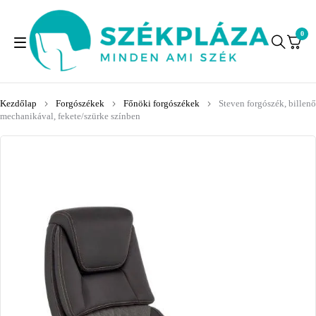
0
Kezdőlap
Forgószékek
Főnöki forgószékek
Steven forgószék, billenő
mechanikával, fekete/szürke színben