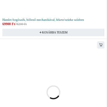
Hamlet forgószék, billenő mechanikával, fekete/szürke színben
69900
Ft
78200
Ft
KOSÁRBA TESZEM