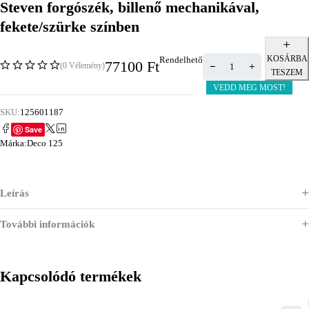
Steven forgószék, billenő mechanikával,
fekete/szürke színben
KOSÁRBA
Rendelhető
77100
Ft
(0 Vélemény)
TESZEM
VEDD MEG MOST!
SKU:
125601187
Save
Márka:
Deco 125
Leírás
További információk
Kapcsolódó termékek