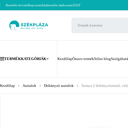
Rendelés követés
Kapcsolat
Adatkezelési tájékoztató
ÁSZF
TERMÉKKATEGÓRIÁK
Kezdőlap
Összes termék
Stílus blog
Szolgáltat
Kezdőlap
Asztalok
Dohányzó asztalok
Soraya 2 dohányzóasztal, vil