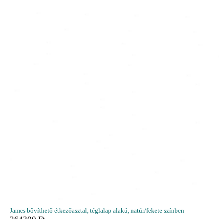
James bővíthető étkezőasztal, téglalap alakú, natúr/fekete színben