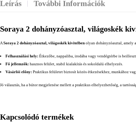
Leírás
További Információk
Soraya 2 dohányzóasztal, világoskék kiv
A
Soraya 2 dohányzóasztal, világoskék kivitelben
olyan dohányzóasztal, amely a 
Felhasználási hely:
Étkezőbe, nappaliba, irodába vagy vendégtérbe is beilleszt
Fő jellemzők:
hasznos felület, stabil kialakítás és sokoldalú elhelyezés.
Vásárlói előny:
Praktikus felületet biztosít közös étkezésekhez, munkához va
Jó választás, ha a bútor megjelenése mellett a praktikus elhelyezhetőség, a tartóss
Kapcsolódó termékek