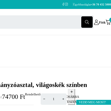
Ügyfélszoláglat
+36 70 432 5000
Fiók
ányzóasztal, világoskék színben
Rendelhető
74700
Ft
KOSÁRBA
y)
TESZEM
VEDD MEG MOST!