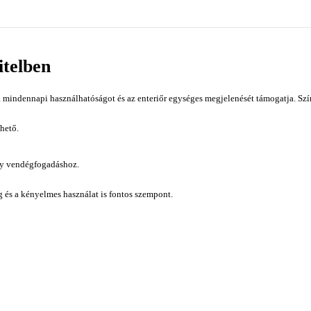
itelben
mindennapi használhatóságot és az enteriőr egységes megjelenését támogatja. Szí
hető.
gy vendégfogadáshoz.
ág és a kényelmes használat is fontos szempont.