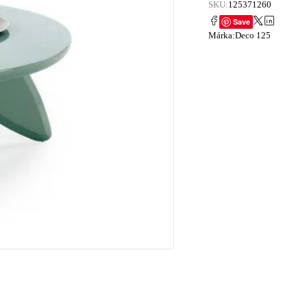
SKU:
125371260
Save
Márka:
Deco 125