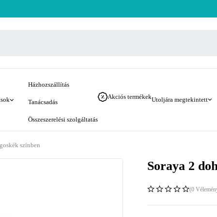
Házhozszállítás
Akciós termékek
ások
Utoljára megtekintett
Tanácsadás
Összeszerelési szolgáltatás
ágoskék színben
Soraya 2 doh
(0 Vélemén