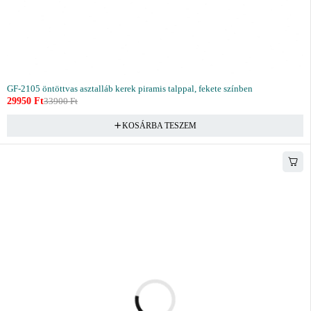
GF-2105 öntöttvas asztalláb kerek piramis talppal, fekete színben
29950
Ft
33900
Ft
KOSÁRBA TESZEM