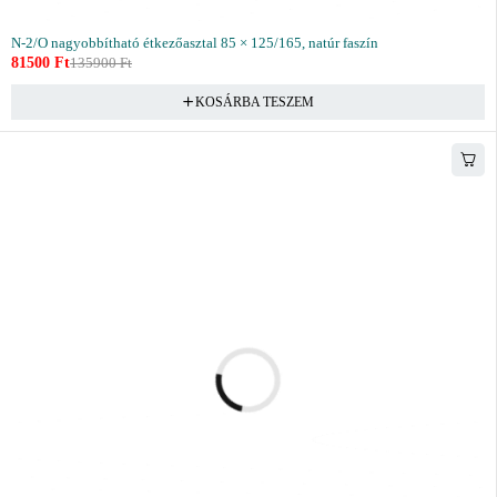
N-2/O nagyobbítható étkezőasztal 85 × 125/165, natúr faszín
81500
Ft
135900
Ft
KOSÁRBA TESZEM