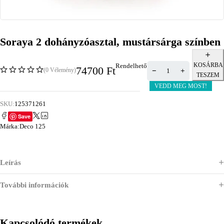
Soraya 2 dohányzóasztal, mustársárga színben
KOSÁRBA
Rendelhető
74700
Ft
(0 Vélemény)
TESZEM
VEDD MEG MOST!
SKU:
125371261
Save
Márka:
Deco 125
Leírás
További információk
Kapcsolódó termékek