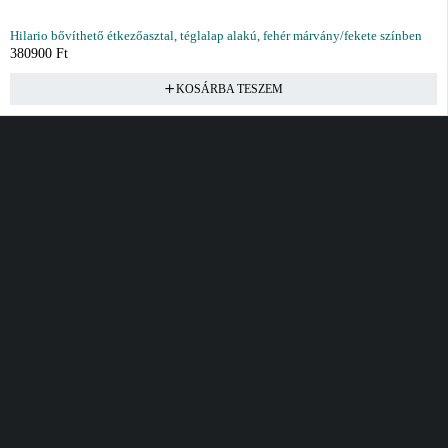
Hilario bővíthető étkezőasztal, téglalap alakú, fehér márvány/fekete színben
380900
Ft
KOSÁRBA TESZEM
Vásárlás
Információ
Fiók
Kívánságlista
Gyakori kérdések
Kosár
Akciók
Rendelés követés
Fiókom
Összes termék
Szállítás
Rendeléseim
Tanácsadás
Kívánságlistám
Kártyás fizetés GY.F.K
Banki fizetési
tájékoztató
Általános Szerződési
feltételek
Cím
Elérhetőség