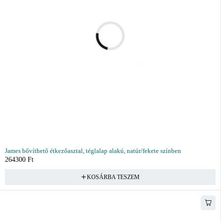
James bővíthető étkezőasztal, téglalap alakú, natúr/fekete színben
264300
Ft
KOSÁRBA TESZEM