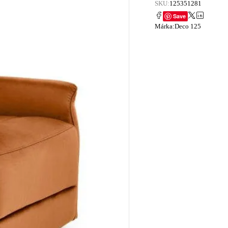
SKU:
125351281
Save
Márka:
Deco 125