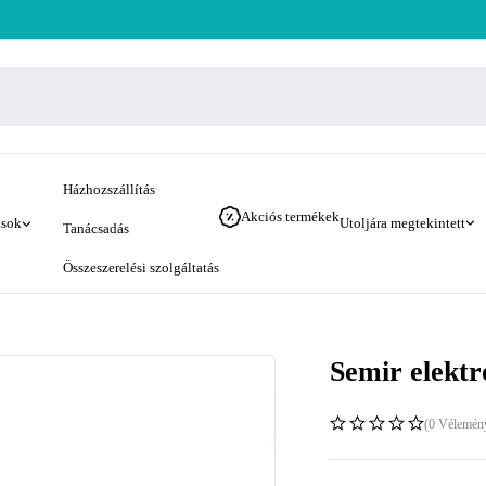
Házhozszállítás
Akciós termékek
ások
Utoljára megtekintett
Tanácsadás
Összeszerelési szolgáltatás
Semir elektr
(0 Vélemén