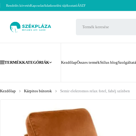
Rendelés követés
Kapcsolat
Adatkezelési tájékoztató
ÁSZF
TERMÉKKATEGÓRIÁK
Kezdőlap
Összes termék
Stílus blog
Szolgáltat
Kezdőlap
Kárpitos bútorok
Semir elektromos relax fotel, fahéj színben