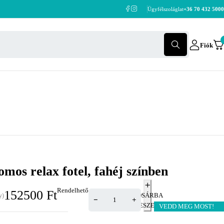
Ügyfélszoláglat
+36 70 432 5000
Fiók
omos relax fotel, fahéj színben
Rendelhető
152500
Ft
KOSÁRBA
y)
TESZEM
VEDD MEG MOST!