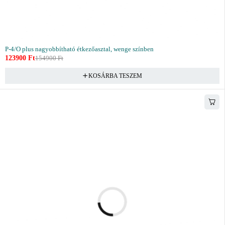
P-4/O plus nagyobbítható étkezőasztal, wenge színben
123900
Ft
154900
Ft
KOSÁRBA TESZEM