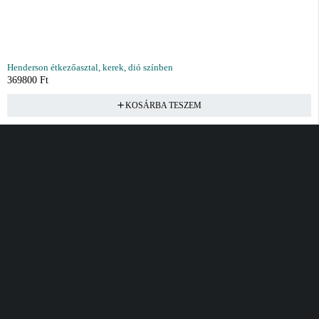
Henderson étkezőasztal, kerek, dió színben
369800
Ft
KOSÁRBA TESZEM
Vásárlás
Információ
Fiók
Kívánságlista
Gyakori kérdések
Kosár
Akciók
Rendelés követés
Fiókom
Összes termék
Szállítás
Rendeléseim
Tanácsadás
Kívánságlistám
Kártyás fizetés GY.F.K
Banki fizetési
tájékoztató