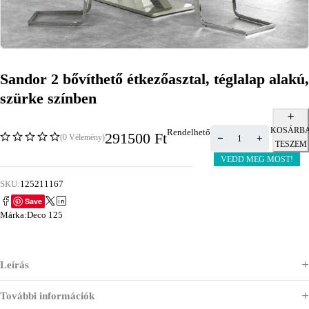
Sandor 2 bővíthető étkezőasztal, téglalap alakú,
szürke színben
KOSÁRB
Rendelhető
291500
Ft
(0 Vélemény)
TESZEM
VEDD MEG MOST!
SKU:
125211167
Save
Márka:
Deco 125
Leírás
További információk