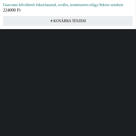
Giacomo bővíthető étkezőasztal, ovális, természetes tölgy/fekete színben
224000
Ft
KOSÁRBA TESZEM
Vásárlás
Információ
Fiók
Kívánságlista
Gyakori kérdések
Kosár
Akciók
Rendelés követés
Fiókom
Összes termék
Szállítás
Rendeléseim
Tanácsadás
Kívánságlistám
Kártyás fizetés GY.F.K
Banki fizetési
tájékoztató
Általános Szerződési
feltételek
Cím
Elérhetőség
Bellamo Premium Maxcity
Hétfő - Péntek