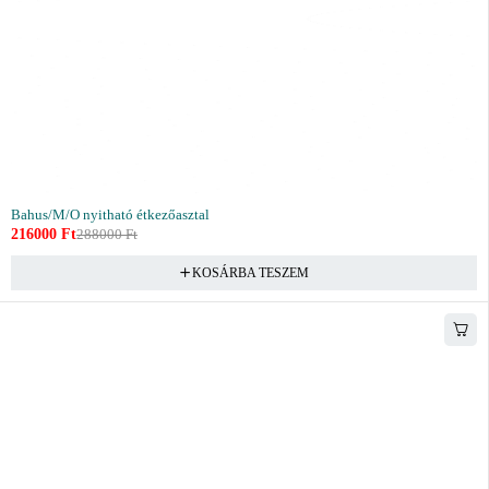
Bahus/M/O nyitható étkezőasztal
216000
Ft
288000
Ft
KOSÁRBA TESZEM