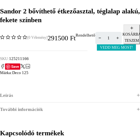
Sandor 2 bővíthető étkezőasztal, téglalap alakú,
fekete színben
KOSÁRB
Rendelhető
291500
Ft
(0 Vélemény)
TESZEM
VEDD MEG MOST!
SKU:
125211166
Save
Márka:
Deco 125
Leírás
További információk
Kapcsolódó termékek