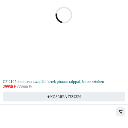
GF-2105 öntöttvas asztalláb kerek piramis talppal, fekete színben
29950
Ft
33900
Ft
KOSÁRBA TESZEM