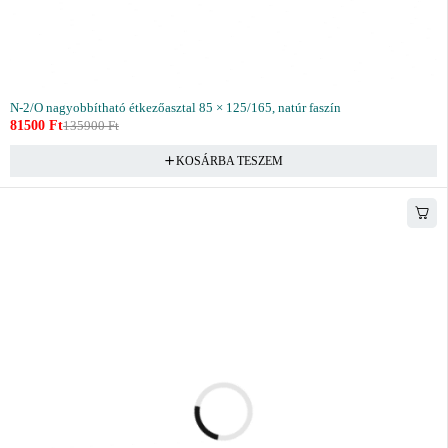
N-2/O nagyobbítható étkezőasztal 85 × 125/165, natúr faszín
81500
Ft
135900
Ft
KOSÁRBA TESZEM