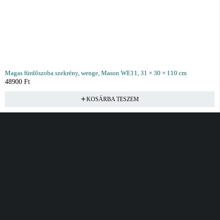
Magas fürdőszoba szekrény, wenge, Mason WE11, 31 × 30 × 110 cm
48900
Ft
KOSÁRBA TESZEM
Vásárlás
Információ
Fiók
Kívánságlista
Gyakori kérdések
Kosár
Akciók
Rendelés követés
Fiókom
Összes termék
Szállítás
Rendeléseim
Tanácsadás
Kívánságlistám
Kártyás fizetés GY.F.K