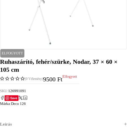
ELFOGYOTT
Ruhaszárító, fehér/szürke, Nodar, 37 × 60 ×
105 cm
Elfogyott
9500
Ft
(0 Vélemény)
SKU:
126991091
Save
Márka:
Deco 126
Leírás