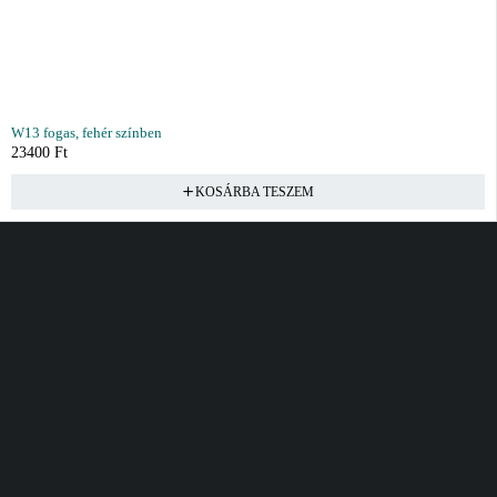
W13 fogas, fehér színben
23400
Ft
KOSÁRBA TESZEM
Vásárlás
Információ
Fiók
Kívánságlista
Gyakori kérdések
Kosár
Akciók
Rendelés követés
Fiókom
Összes termék
Szállítás
Rendeléseim
Tanácsadás
Kívánságlistám
Kártyás fizetés GY.F.K
Banki fizetési