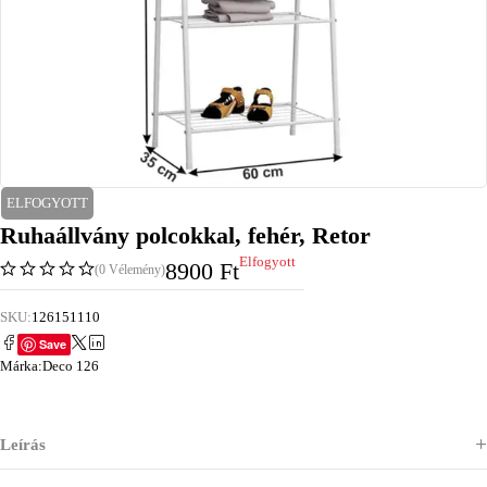
ELFOGYOTT
Ruhaállvány polcokkal, fehér, Retor
Elfogyott
8900
Ft
(0 Vélemény)
SKU:
126151110
Save
Márka:
Deco 126
Leírás