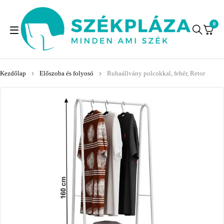
0
Kezdőlap
Előszoba és folyosó
Ruhaállvány polcokkal, fehér, Retor