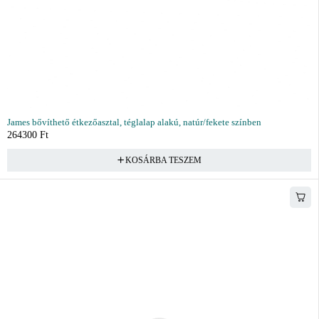
James bővíthető étkezőasztal, téglalap alakú, natúr/fekete színben
264300
Ft
KOSÁRBA TESZEM