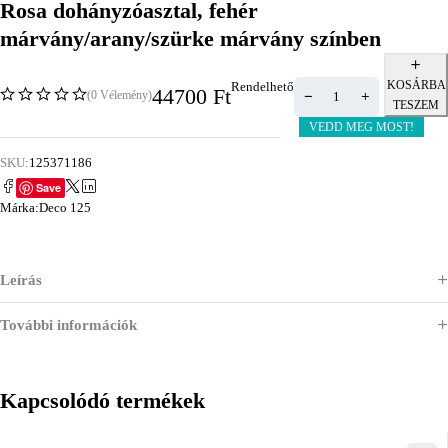
Rosa dohányzóasztal, fehér
márvány/arany/szürke márvány színben
KOSÁRBA
Rendelhető
44700
Ft
(0 Vélemény)
TESZEM
VEDD MEG MOST!
SKU:
125371186
Save
Márka:
Deco 125
Leírás
További információk
Kapcsolódó termékek