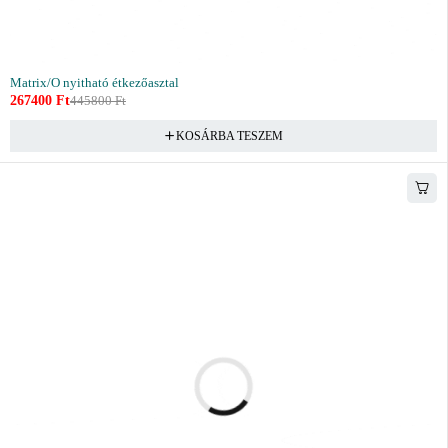
Matrix/O nyitható étkezőasztal
267400
Ft
445800
Ft
KOSÁRBA TESZEM