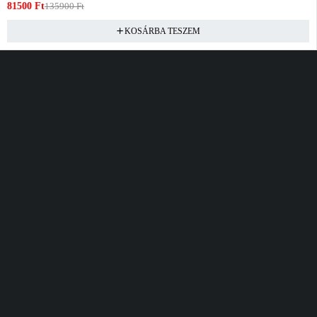
81500
Ft
135900
Ft
KOSÁRBA TESZEM
Vásárlás
Információ
Fiók
Kívánságlista
Gyakori kérdések
Kosár
Akciók
Rendelés követés
Fiókom
Összes termék
Szállítás
Rendeléseim
Tanácsadás
Kívánságlistám
Kártyás fizetés GY.F.K
Banki fizetési
tájékoztató
Általános Szerződési
feltételek
Cím
Elérhetőség
Bellamo Premium Maxcity
Hétfő - Péntek
Tópark utca 1/A, Törökbálint
10:00 - 16:00