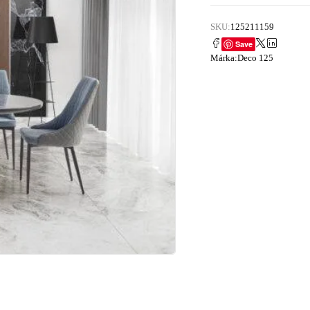
SKU:
125211159
Save
Márka:
Deco 125