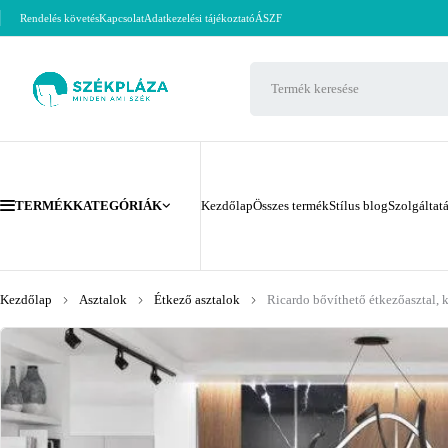
Rendelés követés
Kapcsolat
Adatkezelési tájékoztató
ÁSZF
TERMÉKKATEGÓRIÁK
Kezdőlap
Összes termék
Stílus blog
Szolgáltat
Kezdőlap
Asztalok
Étkező asztalok
Ricardo bővíthető étkezőasztal, 