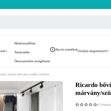
Házhozszállítás
Akciós termékek
ások
Utoljára megtekintett
Tanácsadás
Összeszerelési szolgáltatás
kerek, szürke márvány/szürke színben
Ricardo bőví
márvány/szü
(0 Vélemén