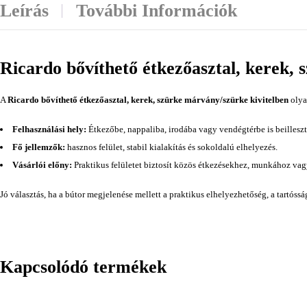
Leírás
További Információk
Ricardo bővíthető étkezőasztal, kerek, 
A
Ricardo bővíthető étkezőasztal, kerek, szürke márvány/szürke kivitelben
olya
Felhasználási hely:
Étkezőbe, nappaliba, irodába vagy vendégtérbe is beilleszt
Fő jellemzők:
hasznos felület, stabil kialakítás és sokoldalú elhelyezés.
Vásárlói előny:
Praktikus felületet biztosít közös étkezésekhez, munkához va
Jó választás, ha a bútor megjelenése mellett a praktikus elhelyezhetőség, a tartóss
Kapcsolódó termékek