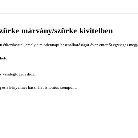
szürke márvány/szürke kivitelben
n étkezőasztal, amely a mindennapi használhatóságot és az enteriőr egységes megj
hető.
gy vendégfogadáshoz.
ág és a kényelmes használat is fontos szempont.