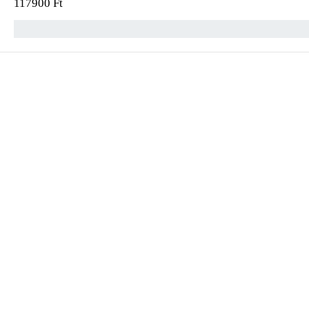
117900
Ft