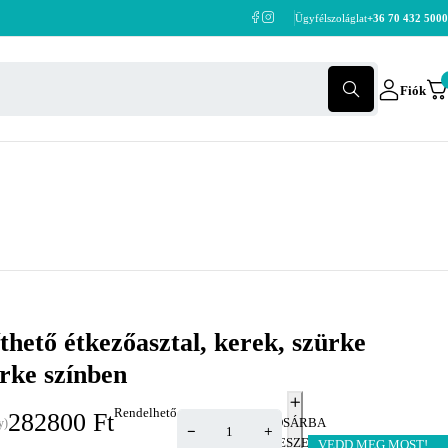
Ügyfélszoláglat
+36 70 432 5000
Fiók
thető étkezőasztal, kerek, szürke
rke színben
Rendelhető
282800
Ft
KOSÁRBA
y)
TESZEM
VEDD MEG MOST!