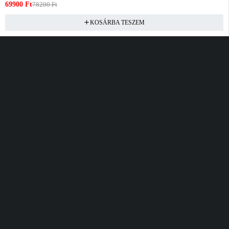
69900
Ft
78200
Ft
KOSÁRBA TESZEM
Vásárlás
Információ
Fiók
Kívánságlista
Gyakori kérdések
Kosár
Akciók
Rendelés követés
Fiókom
Összes termék
Szállítás
Rendeléseim
Tanácsadás
Kívánságlistám
Kártyás fizetés GY.F.K
Banki fizetési
tájékoztató
Általános Szerződési
feltételek
Cím
Elérhetőség
Bellamo Premium Maxcity
Hétfő - Péntek
Tópark utca 1/A, Törökbálint
10:00 - 16:00