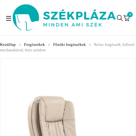
0
Kezdőlap
Forgószékek
Főnöki forgószékek
Relax forgószék, billenő
mechanikával, bézs színben