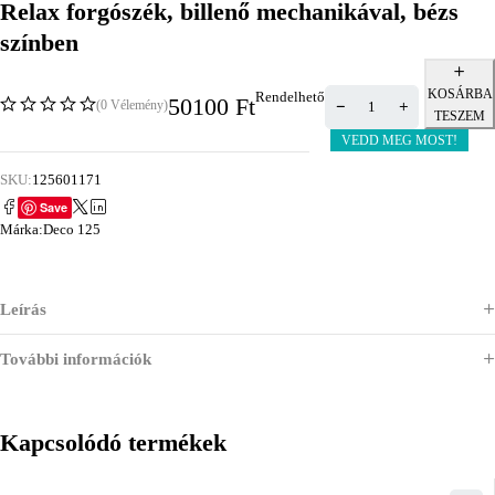
Relax forgószék, billenő mechanikával, bézs
színben
KOSÁRBA
Rendelhető
50100
Ft
(0 Vélemény)
TESZEM
VEDD MEG MOST!
SKU:
125601171
Save
Márka:
Deco 125
Leírás
További információk
Kapcsolódó termékek