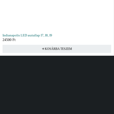
Indianapolis LED asztallap I7, I8, I9
24500
Ft
KOSÁRBA TESZEM
Vásárlás
Információ
Fiók
Kívánságlista
Gyakori kérdések
Kosár
Akciók
Rendelés követés
Fiókom
Összes termék
Szállítás
Rendeléseim
Tanácsadás
Kívánságlistám
Kártyás fizetés GY.F.K