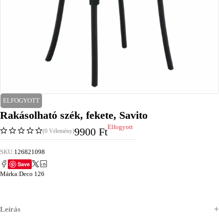
ELFOGYOTT
Rakásolható szék, fekete, Savito
Elfogyott
9900
Ft
(0 Vélemény)
SKU:
126821098
Save
Márka:
Deco 126
Leírás