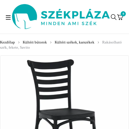
0
Kezdőlap
Kültéri bútorok
Kültéri székek, karszékek
Rakásolható
szék, fekete, Savito