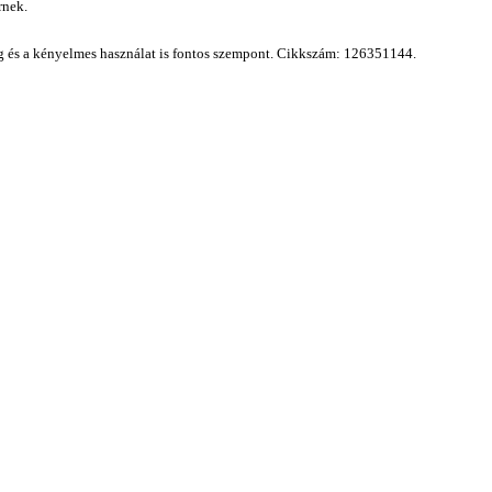
rnek.
ág és a kényelmes használat is fontos szempont.
Cikkszám: 126351144.