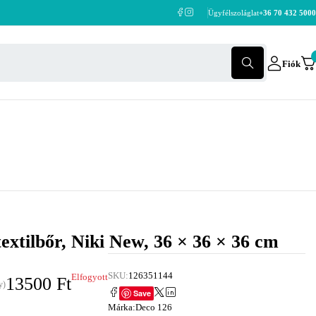
Ügyfélszoláglat
+36 70 432 5000
Fiók
textilbőr, Niki New, 36 × 36 × 36 cm
SKU:
126351144
Elfogyott
13500
Ft
y)
Save
Márka:
Deco 126