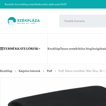
Rendelés követés
Kapcsolat
Adatkezelési tájékoztató
ÁSZF
TERMÉKKATEGÓRIÁK
Kezdőlap
Összes termék
Stílus blog
Szolgáltat
Kezdőlap
Kárpitos bútorok
Puff
Puff, fekete textilbőr, Niki New, 36 ×