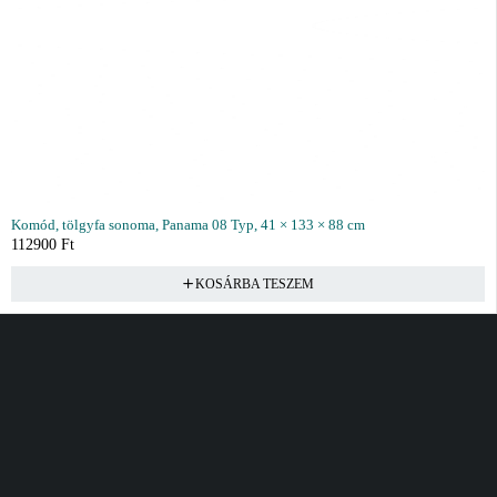
Komód, tölgyfa sonoma, Panama 08 Typ, 41 × 133 × 88 cm
112900
Ft
KOSÁRBA TESZEM
Vásárlás
Információ
Fiók
Kívánságlista
Gyakori kérdések
Kosár
Akciók
Rendelés követés
Fiókom
Összes termék
Szállítás
Rendeléseim