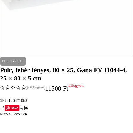
ELFOGYOTT
Polc, fehér fényes, 80 × 25, Gana FY 11044-4,
25 × 80 × 5 cm
Elfogyott
11500
Ft
(0 Vélemény)
SKU:
126471068
Save
Márka:
Deco 126