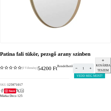
Patina fali tükör, pezsgő arany színben
KOSÁRBA
Rendelhető
54200
Ft
(0 Vélemény)
TESZEM
VEDD MEG MOST!
SKU:
125971017
Save
Márka:
Deco 125