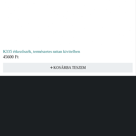
K335 étkezőszék, természetes rattan kivitelben
45600
Ft
KOSÁRBA TESZEM
Vásárlás
Információ
Fiók
Kívánságlista
Gyakori kérdések
Kosár
Akciók
Rendelés követés
Fiókom
Összes termék
Szállítás
Rendeléseim
Tanácsadás
Kívánságlistám