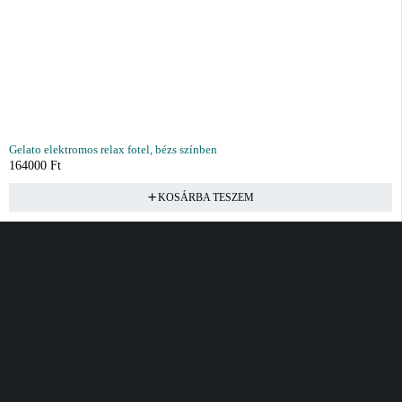
Gelato elektromos relax fotel, bézs színben
164000
Ft
KOSÁRBA TESZEM
Vásárlás
Információ
Fiók
Kívánságlista
Gyakori kérdések
Kosár
Akciók
Rendelés követés
Fiókom
Összes termék
Szállítás
Rendeléseim
Tanácsadás
Kívánságlistám