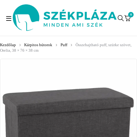
0
Kezdőlap
Kárpitos bútorok
Puff
Összehajtható puff, szürke szövet,
Orelia, 38 × 76 × 38 cm