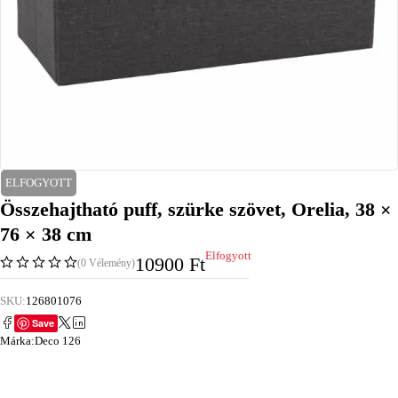
ELFOGYOTT
Összehajtható puff, szürke szövet, Orelia, 38 ×
76 × 38 cm
Elfogyott
10900
Ft
(0 Vélemény)
SKU:
126801076
Save
Márka:
Deco 126