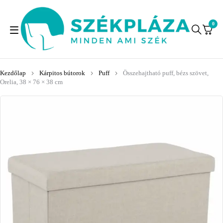
0
Kezdőlap
Kárpitos bútorok
Puff
Összehajtható puff, bézs szövet,
Orelia, 38 × 76 × 38 cm