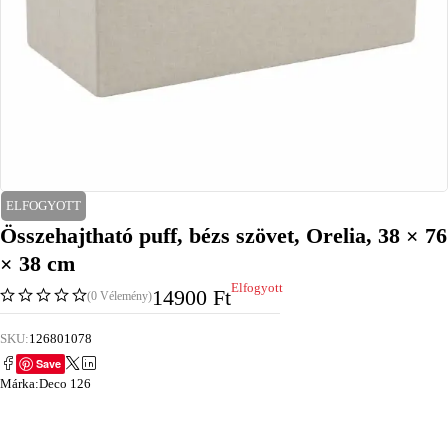
ELFOGYOTT
Összehajtható puff, bézs szövet, Orelia, 38 × 76
× 38 cm
Elfogyott
14900
Ft
(0 Vélemény)
SKU:
126801078
Save
Márka:
Deco 126