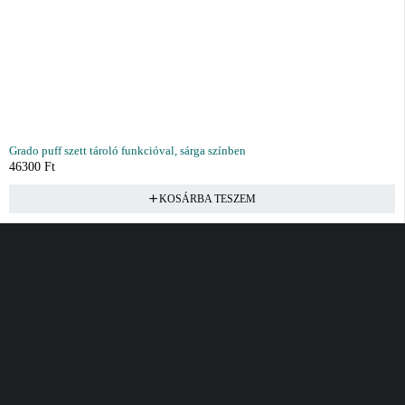
Grado puff szett tároló funkcióval, sárga színben
46300
Ft
KOSÁRBA TESZEM
Vásárlás
Információ
Fiók
Kívánságlista
Gyakori kérdések
Kosár
Akciók
Rendelés követés
Fiókom
Összes termék
Szállítás
Rendeléseim
Tanácsadás
Kívánságlistám