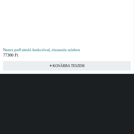
Nunez puff tároló funkcióval, rózsaszín színben
77300
Ft
KOSÁRBA TESZEM
Vásárlás
Információ
Fiók
Kívánságlista
Gyakori kérdések
Kosár
Akciók
Rendelés követés
Fiókom
Összes termék
Szállítás
Rendeléseim
Tanácsadás
Kívánságlistám