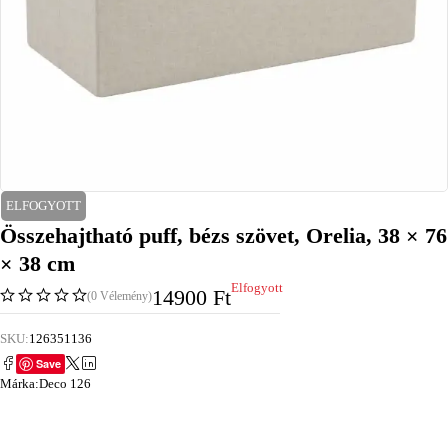
ELFOGYOTT
Összehajtható puff, bézs szövet, Orelia, 38 × 76
× 38 cm
Elfogyott
14900
Ft
(0 Vélemény)
SKU:
126351136
Save
Márka:
Deco 126