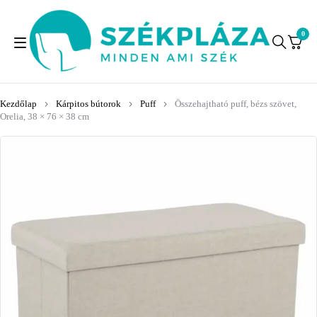
0
Kezdőlap
Kárpitos bútorok
Puff
Összehajtható puff, bézs szövet,
Orelia, 38 × 76 × 38 cm