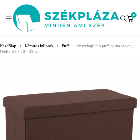
0
Kezdőlap
Kárpitos bútorok
Puff
Összehajtható puff, barna szövet,
Orelia, 38 × 76 × 38 cm