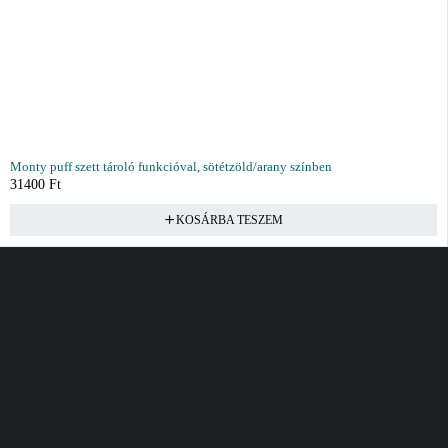
Monty puff szett tároló funkcióval, sötétzöld/arany színben
31400
Ft
KOSÁRBA TESZEM
Vásárlás
Információ
Fiók
Kívánságlista
Gyakori kérdések
Kosár
Akciók
Rendelés követés
Fiókom
Összes termék
Szállítás
Rendeléseim
Tanácsadás
Kívánságlistám