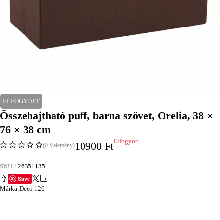
ELFOGYOTT
Összehajtható puff, barna szövet, Orelia, 38 ×
76 × 38 cm
Elfogyott
10900
Ft
(0 Vélemény)
SKU:
126351135
Save
Márka:
Deco 126