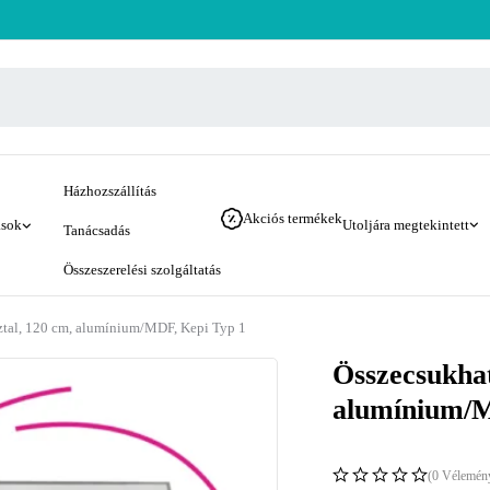
Házhozszállítás
Akciós termékek
ások
Utoljára megtekintett
Tanácsadás
Összeszerelési szolgáltatás
tal, 120 cm, alumínium/MDF, Kepi Typ 1
Összecsukhat
alumínium/M
(0 Vélemén