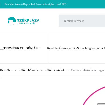
Rendelés követés
Kapcsolat
Adatkezelési tájékoztató
ÁSZF
TERMÉKKATEGÓRIÁK
Kezdőlap
Összes termék
Stílus blog
Szolgáltat
Kezdőlap
Kültéri bútorok
Kültéri asztalok
Összecsukható kempingasz