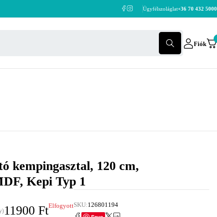
Ügyfélszoláglat
+36 70 432 5000
Fiók
ó kempingasztal, 120 cm,
DF, Kepi Typ 1
SKU:
126801194
Elfogyott
11900
Ft
y)
Save