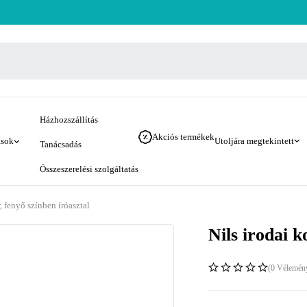
Házhozszállítás
Akciós termékek
ások
Utoljára megtekintett
Tanácsadás
Összeszerelési szolgáltatás
, fenyő színben íróasztal
Nils irodai k
(0 Vélemén