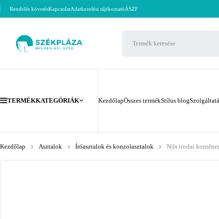
Rendelés követés
Kapcsolat
Adatkezelési tájékoztató
ÁSZF
TERMÉKKATEGÓRIÁK
Kezdőlap
Összes termék
Stílus blog
Szolgáltat
Kezdőlap
Asztalok
Íróasztalok és konzolasztalok
Nils irodai konténer