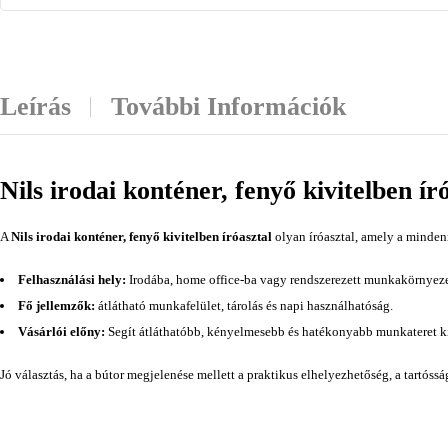
Leírás
További Információk
Nils irodai konténer, fenyő kivitelben ír
A
Nils irodai konténer, fenyő kivitelben íróasztal
olyan íróasztal, amely a minden
Felhasználási hely:
Irodába, home office-ba vagy rendszerezett munkakörnyeze
Fő jellemzők:
átlátható munkafelület, tárolás és napi használhatóság.
Vásárlói előny:
Segít átláthatóbb, kényelmesebb és hatékonyabb munkateret ki
Jó választás, ha a bútor megjelenése mellett a praktikus elhelyezhetőség, a tartóss