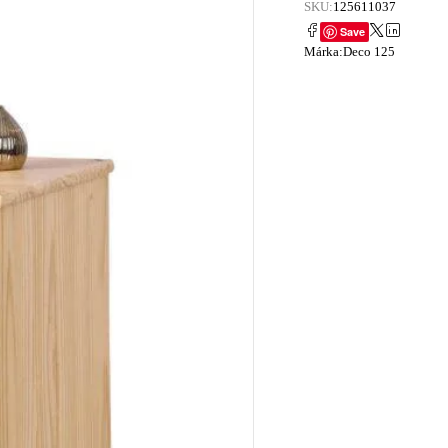
SKU:
125611037
Save
Márka:
Deco 125