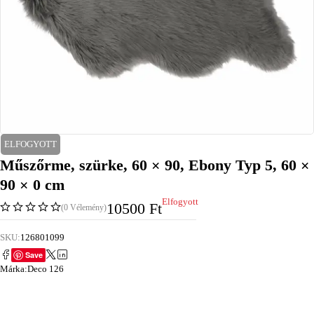
ELFOGYOTT
Műszőrme, szürke, 60 × 90, Ebony Typ 5, 60 ×
90 × 0 cm
Elfogyott
10500
Ft
(0 Vélemény)
SKU:
126801099
Save
Márka:
Deco 126