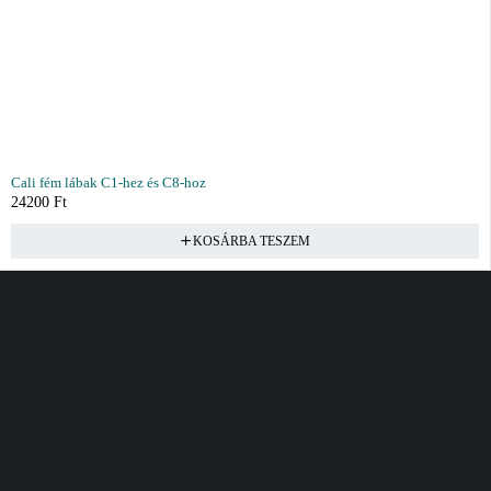
Cali fém lábak C1-hez és C8-hoz
24200
Ft
KOSÁRBA TESZEM
Vásárlás
Információ
Fiók
Kívánságlista
Gyakori kérdések
Kosár
Akciók
Rendelés követés
Fiókom
Összes termék
Szállítás
Rendeléseim
Tanácsadás
Kívánságlistám