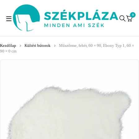
0
Kezdőlap
Kültéri bútorok
Műszőrme, fehér, 60 × 90, Ebony Typ 1, 60 ×
90 × 0 cm