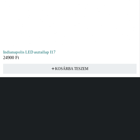
Indianapolis LED asztallap I17
24900
Ft
KOSÁRBA TESZEM
Vásárlás
Információ
Fiók
Kívánságlista
Gyakori kérdések
Kosár
Akciók
Rendelés követés
Fiókom
Összes termék
Szállítás
Rendeléseim
Tanácsadás
Kívánságlistám