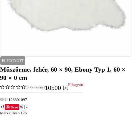
ELFOGYOTT
Műszőrme, fehér, 60 × 90, Ebony Typ 1, 60 ×
90 × 0 cm
Elfogyott
10500
Ft
(0 Vélemény)
SKU:
126801097
Save
Márka:
Deco 126