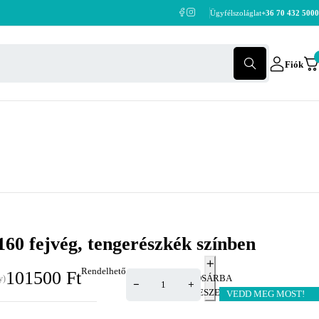
Ügyfélszoláglat
+36 70 432 5000
Fiók
0 fejvég, tengerészkék színben
Rendelhető
101500
Ft
KOSÁRBA
y)
TESZEM
VEDD MEG MOST!