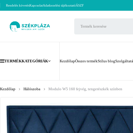
Rendelés követés
Kapcsolat
Adatkezelési tájékoztató
ÁSZF
TERMÉKKATEGÓRIÁK
Kezdőlap
Összes termék
Stílus blog
Szolgáltat
Kezdőlap
Hálószoba
Modulo W5 160 fejvég, tengerészkék színben