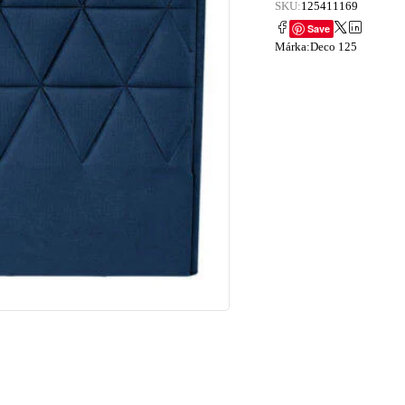
SKU:
125411169
Save
Márka:
Deco 125