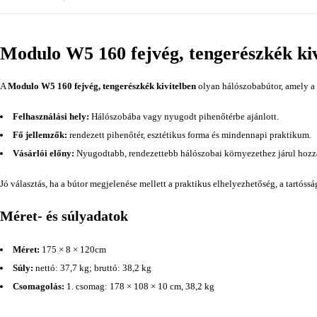
Modulo W5 160 fejvég, tengerészkék kiv
A
Modulo W5 160 fejvég, tengerészkék kivitelben
olyan hálószobabútor, amely a 
Felhasználási hely:
Hálószobába vagy nyugodt pihenőtérbe ajánlott.
Fő jellemzők:
rendezett pihenőtér, esztétikus forma és mindennapi praktikum.
Vásárlói előny:
Nyugodtabb, rendezettebb hálószobai környezethez járul hozz
Jó választás, ha a bútor megjelenése mellett a praktikus elhelyezhetőség, a tartóss
Méret- és súlyadatok
Méret:
175 × 8 × 120cm
Súly:
nettó: 37,7 kg; bruttó: 38,2 kg
Csomagolás:
1. csomag: 178 × 108 × 10 cm, 38,2 kg