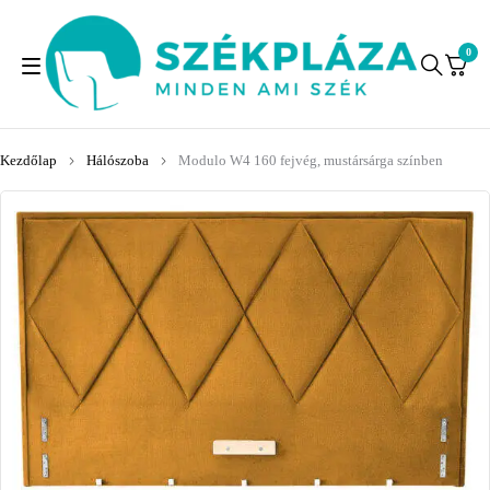
0
Kezdőlap
Hálószoba
Modulo W4 160 fejvég, mustársárga színben