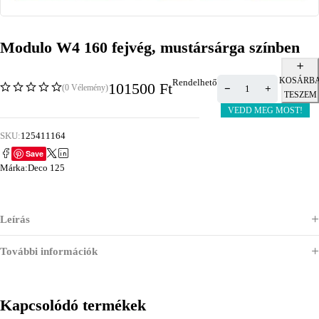
Modulo W4 160 fejvég, mustársárga színben
KOSÁRB
Rendelhető
101500
Ft
(0 Vélemény)
TESZEM
VEDD MEG MOST!
SKU:
125411164
Save
Márka:
Deco 125
Leírás
További információk
Kapcsolódó termékek