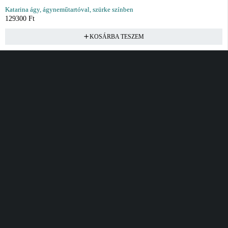
Katarina ágy, ágyneműtartóval, szürke színben
129300
Ft
KOSÁRBA TESZEM
Vásárlás
Információ
Fiók
Kívánságlista
Gyakori kérdések
Kosár
Akciók
Rendelés követés
Fiókom
Összes termék
Szállítás
Rendeléseim
Tanácsadás
Kívánságlistám
Kártyás fizetés GY.F.K
Banki fizetési
tájékoztató
Általános Szerződési
feltételek
Cím
Elérhetőség
Bellamo Premium Maxcity
Hétfő - Péntek