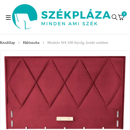
0
Kezdőlap
Hálószoba
Modulo W4 160 fejvég, bordó színben