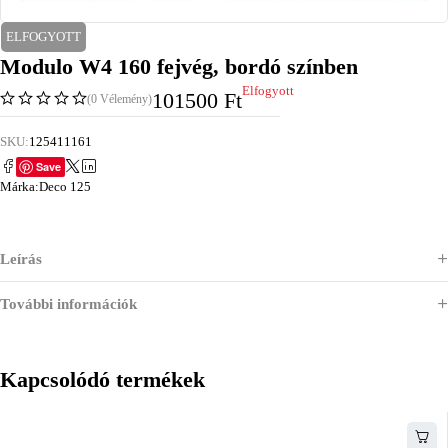
ELFOGYOTT
Modulo W4 160 fejvég, bordó színben
Elfogyott
101500
Ft
(0 Vélemény)
SKU:
125411161
Save
Márka:
Deco 125
Leírás
További információk
Kapcsolódó termékek