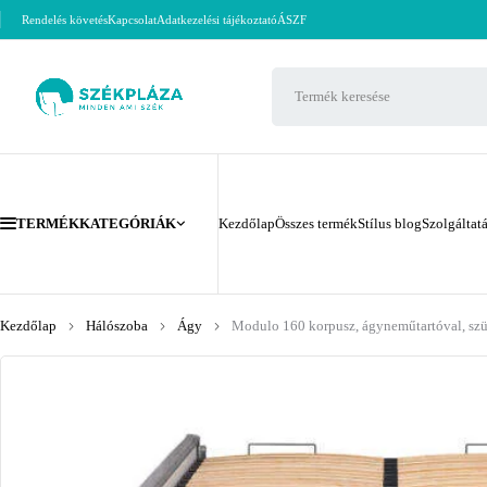
Rendelés követés
Kapcsolat
Adatkezelési tájékoztató
ÁSZF
TERMÉKKATEGÓRIÁK
Kezdőlap
Összes termék
Stílus blog
Szolgáltat
Kezdőlap
Hálószoba
Ágy
Modulo 160 korpusz, ágyneműtartóval, szü