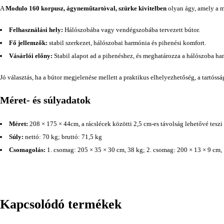
A
Modulo 160 korpusz, ágyneműtartóval, szürke kivitelben
olyan ágy, amely a m
Felhasználási hely:
Hálószobába vagy vendégszobába tervezett bútor.
Fő jellemzők:
stabil szerkezet, hálószobai harmónia és pihenési komfort.
Vásárlói előny:
Stabil alapot ad a pihenéshez, és meghatározza a hálószoba han
Jó választás, ha a bútor megjelenése mellett a praktikus elhelyezhetőség, a tartóss
Méret- és súlyadatok
Méret:
208 × 175 × 44cm, a rácslécek közötti 2,5 cm-es távolság lehetővé teszi
Súly:
nettó: 70 kg; bruttó: 71,5 kg
Csomagolás:
1. csomag: 205 × 35 × 30 cm, 38 kg; 2. csomag: 200 × 13 × 9 cm, 
Kapcsolódó termékek