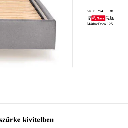
SKU:
125411138
Save
Márka:
Deco 125
zürke kivitelben