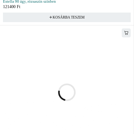
Estella 90 ágy, rózsaszín színben
121400
Ft
KOSÁRBA TESZEM