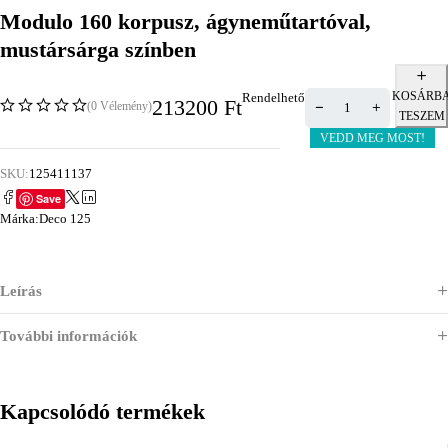
Modulo 160 korpusz, ágyneműtartóval,
mustársárga színben
KOSÁRB
Rendelhető
213200
Ft
(0 Vélemény)
TESZEM
VEDD MEG MOST!
SKU:
125411137
Save
Márka:
Deco 125
Leírás
További információk
Kapcsolódó termékek