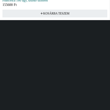
Francesca 160 ágy, szürke színben
155600
Ft
KOSÁRBA TESZEM
Vásárlás
Információ
Fiók
Kívánságlista
Gyakori kérdések
Kosár
Akciók
Rendelés követés
Fiókom
Összes termék
Szállítás
Rendeléseim
Tanácsadás
Kívánságlistám
Kártyás fizetés GY.F.K
Banki fizetési
tájékoztató
Általános Szerződési
feltételek
Cím
Elérhetőség
Bellamo Premium Maxcity
Hétfő - Péntek