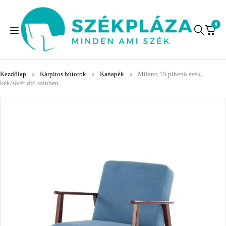
0
Kezdőlap
Kárpitos bútorok
Kanapék
Milano 1S pihenő szék,
kék/sötét dió színben