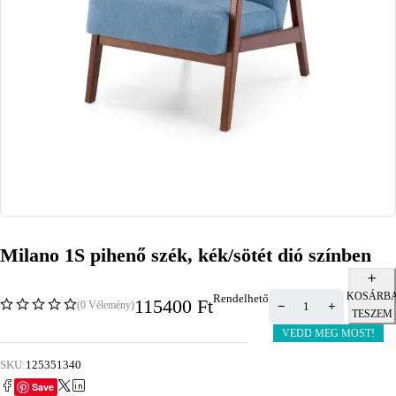
Milano 1S pihenő szék, kék/sötét dió színben
KOSÁRB
Rendelhető
115400
Ft
(0 Vélemény)
TESZEM
VEDD MEG MOST!
SKU:
125351340
Save