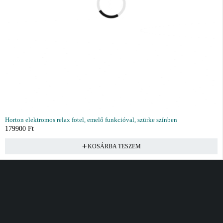
Horton elektromos relax fotel, emelő funkcióval, szürke színben
179900
Ft
KOSÁRBA TESZEM
Vásárlás
Információ
Fiók
Kívánságlista
Gyakori kérdések
Kosár
Akciók
Rendelés követés
Fiókom