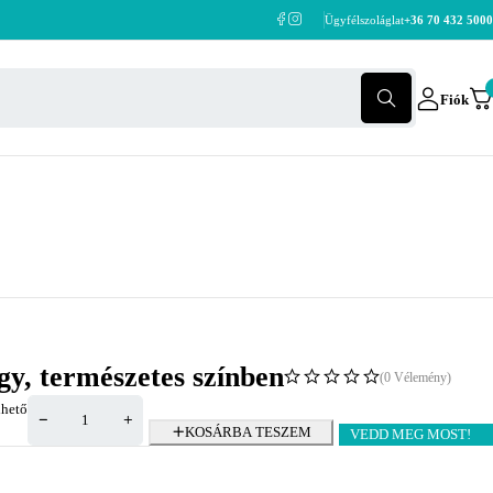
Ügyfélszoláglat
+36 70 432 5000
Fiók
gy, természetes színben
(0 Vélemény)
hető
KOSÁRBA TESZEM
VEDD MEG MOST!