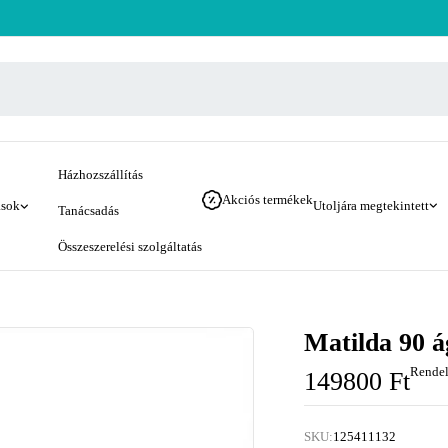
Házhozszállítás
Akciós termékek
ások
Utoljára megtekintett
Tanácsadás
Összeszerelési szolgáltatás
Matilda 90 á
Rendel
149800
Ft
SKU:
125411132