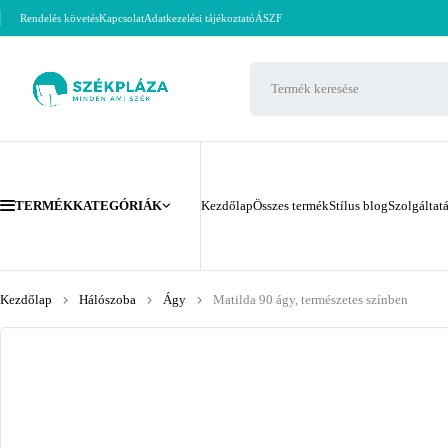
Rendelés követés
Kapcsolat
Adatkezelési tájékoztató
ÁSZF
TERMÉKKATEGÓRIÁK
Kezdőlap
Összes termék
Stílus blog
Szolgáltat
Kezdőlap
Hálószoba
Ágy
Matilda 90 ágy, természetes színben