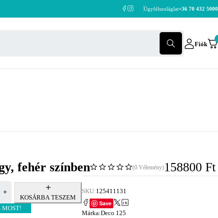
Ügyfélszoláglat
+36 70 432 5000
Fiók
gy, fehér színben
158800
Ft
(0 Vélemény)
SKU:
125411131
KOSÁRBA TESZEM
Save
 MOST!
Márka:
Deco 125