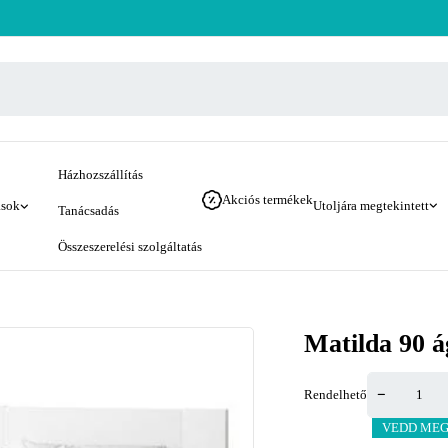
Házhozszállítás
Akciós termékek
ások
Utoljára megtekintett
Tanácsadás
Összeszerelési szolgáltatás
Matilda 90 á
Rendelhető
VEDD MEG