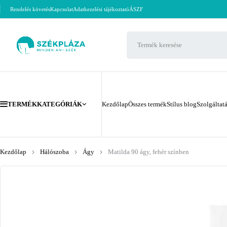
Rendelés követés
Kapcsolat
Adatkezelési tájékoztató
ÁSZF
TERMÉKKATEGÓRIÁK
Kezdőlap
Összes termék
Stílus blog
Szolgáltat
Kezdőlap
Hálószoba
Ágy
Matilda 90 ágy, fehér színben