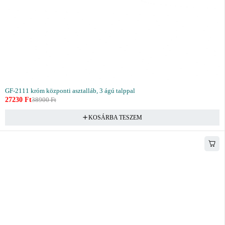
GF-2111 króm központi asztalláb, 3 ágú talppal
27230
Ft
38900
Ft
KOSÁRBA TESZEM