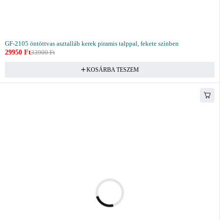
GF-2105 öntöttvas asztalláb kerek piramis talppal, fekete színben
29950
Ft
33900
Ft
KOSÁRBA TESZEM