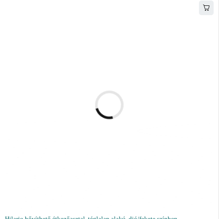
Hilario bővíthető étkezőasztal, téglalap alakú, dió/fekete színben