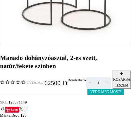
Manado dohányzóasztal, 2-es szett,
natúr/fekete színben
KOSÁRBA
Rendelhető
62500
Ft
(0 Vélemény)
TESZEM
VEDD MEG MOST!
SKU:
125371149
Save
Márka:
Deco 125