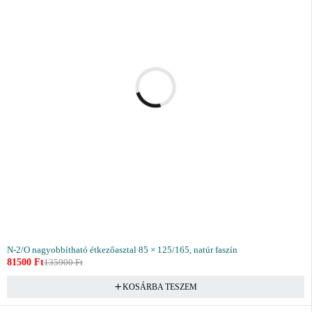
N-2/O nagyobbítható étkezőasztal 85 × 125/165, natúr faszín
81500
Ft
135900
Ft
KOSÁRBA TESZEM