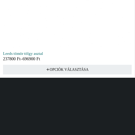
Leeds tömör tölgy asztal
237800
Ft
–
696900
Ft
OPCIÓK VÁLASZTÁSA
Vásárlás
Információ
Fiók
Kívánságlista
Gyakori kérdések
Kosár
Akciók
Rendelés követés
Fiókom
Összes termék
Szállítás
Rendeléseim
Tanácsadás
Kívánságlistám