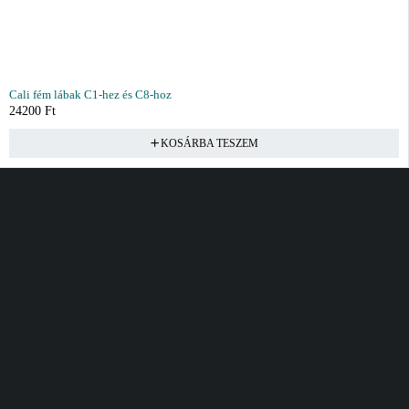
Cali fém lábak C1-hez és C8-hoz
24200
Ft
KOSÁRBA TESZEM
Vásárlás
Információ
Fiók
Kívánságlista
Gyakori kérdések
Kosár
Akciók
Rendelés követés
Fiókom
Összes termék
Szállítás
Rendeléseim
Tanácsadás
Kívánságlistám
Kártyás fizetés GY.F.K
Banki fizetési
tájékoztató