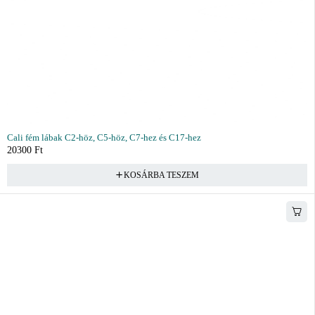
Cali fém lábak C2-höz, C5-höz, C7-hez és C17-hez
20300
Ft
KOSÁRBA TESZEM