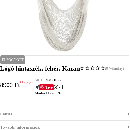
ELFOGYOTT
Lógó hintaszék, fehér, Kazan
(0 Vélemény)
SKU:
126821027
Elfogyott
8900
Ft
Save
Márka:
Deco 126
Leírás
További információk