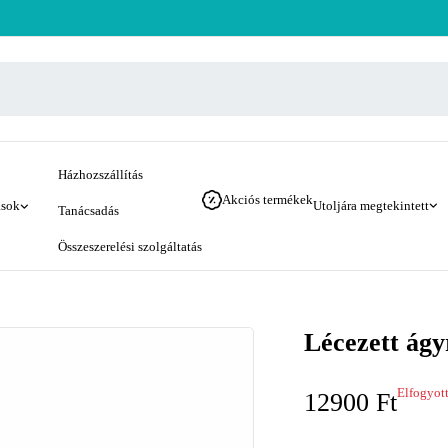
Házhozszállítás
Akciós termékek
ások
Utoljára megtekintett
Tanácsadás
Összeszerelési szolgáltatás
Lécezett ágy
Elfogyot
12900
Ft