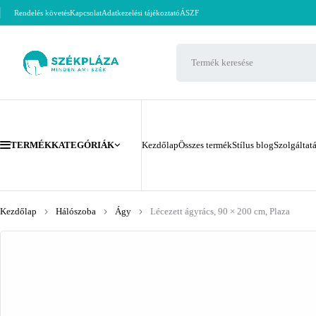
Rendelés követés
Kapcsolat
Adatkezelési tájékoztató
ÁSZF
TERMÉKKATEGÓRIÁK
Kezdőlap
Összes termék
Stílus blog
Szolgáltat
Kezdőlap
Hálószoba
Ágy
Lécezett ágyrács, 90 × 200 cm, Plaza