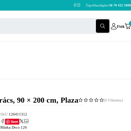
Ügyfélszoláglat
+36 70 432 5000
Fiók
rács, 90 × 200 cm, Plaza
(0 Vélemény)
SKU:
126411312
t
Save
Márka:
Deco 126