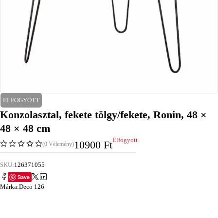
ELFOGYOTT
Konzolasztal, fekete tölgy/fekete, Ronin, 48 ×
48 × 48 cm
Elfogyott
10900
Ft
(0 Vélemény)
SKU:
126371055
Save
Márka:
Deco 126