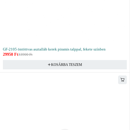
GF-2105 öntöttvas asztalláb kerek piramis talppal, fekete színben
29950
Ft
33900
Ft
KOSÁRBA TESZEM