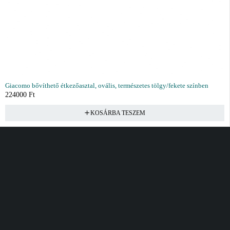
Giacomo bővíthető étkezőasztal, ovális, természetes tölgy/fekete színben
224000
Ft
KOSÁRBA TESZEM
Vásárlás
Információ
Fiók
Kívánságlista
Gyakori kérdések
Kosár
Akciók
Rendelés követés
Fiókom
Összes termék
Szállítás
Rendeléseim
Tanácsadás
Kívánságlistám