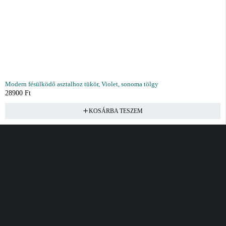
Modern fésülködő asztalhoz tükör, Violet, sonoma tölgy
28900
Ft
KOSÁRBA TESZEM
Vásárlás
Információ
Fiók
Kívánságlista
Gyakori kérdések
Kosár
Akciók
Rendelés követés
Fiókom
Összes termék
Szállítás
Rendeléseim
Tanácsadás
Kívánságlistám