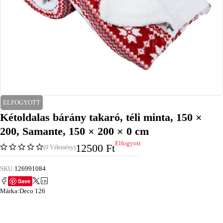
ELFOGYOTT
Kétoldalas bárány takaró, téli minta, 150 ×
200, Samante, 150 × 200 × 0 cm
Elfogyott
12500
Ft
(0 Vélemény)
SKU:
126991084
Save
Márka:
Deco 126