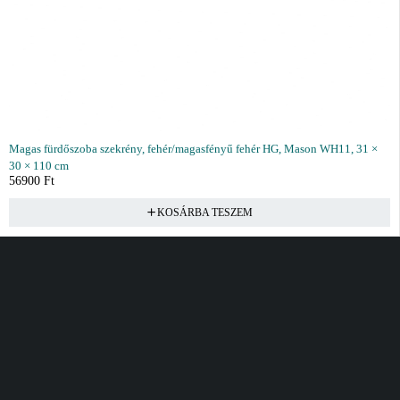
Magas fürdőszoba szekrény, fehér/magasfényű fehér HG, Mason WH11, 31 ×
30 × 110 cm
56900
Ft
KOSÁRBA TESZEM
Vásárlás
Információ
Fiók
Kívánságlista
Gyakori kérdések
Kosár
Akciók
Rendelés követés
Fiókom
Összes termék
Szállítás
Rendeléseim
Tanácsadás
Kívánságlistám