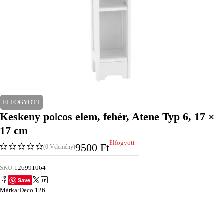
ELFOGYOTT
Keskeny polcos elem, fehér, Atene Typ 6, 17 ×
17 cm
Elfogyott
9500
Ft
(0 Vélemény)
SKU:
126991064
Save
Márka:
Deco 126