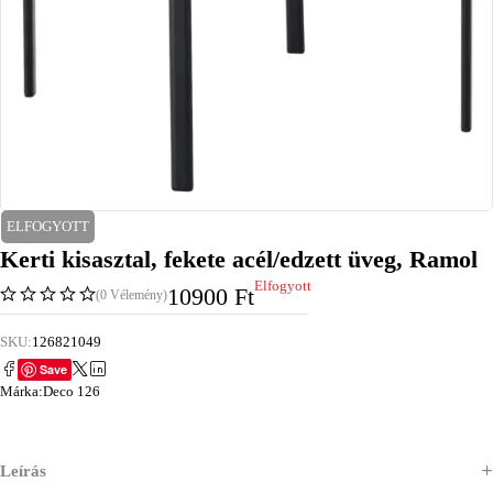
ELFOGYOTT
Kerti kisasztal, fekete acél/edzett üveg, Ramol
Elfogyott
10900
Ft
(0 Vélemény)
SKU:
126821049
Save
Márka:
Deco 126
Leírás