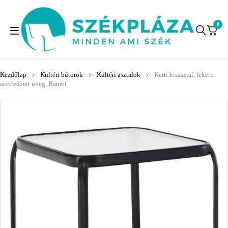
0
Kezdőlap
Kültéri bútorok
Kültéri asztalok
Kerti kisasztal, fekete
acél/edzett üveg, Ramol