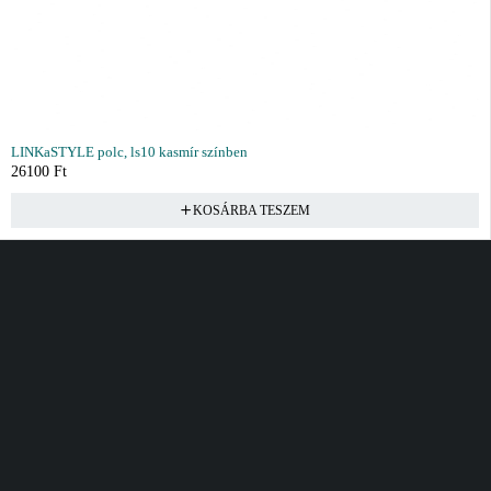
LINKaSTYLE polc, ls10 kasmír színben
26100
Ft
KOSÁRBA TESZEM
Vásárlás
Információ
Fiók
Kívánságlista
Gyakori kérdések
Kosár
Akciók
Rendelés követés
Fiókom
Összes termék
Szállítás
Rendeléseim
Tanácsadás
Kívánságlistám
Kártyás fizetés GY.F.K