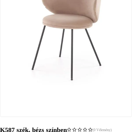
K587 szék, bézs színben
(0 Vélemény)