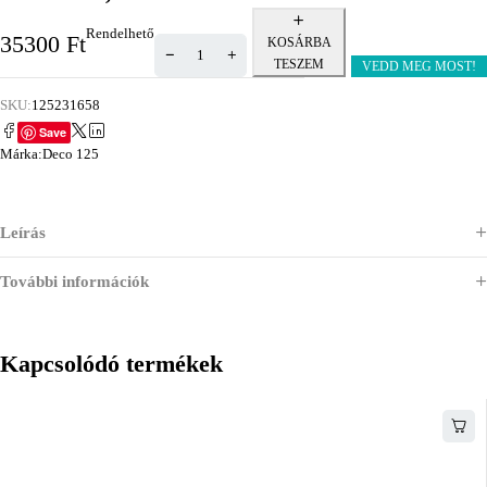
Rendelhető
35300
Ft
KOSÁRBA
TESZEM
VEDD MEG MOST!
SKU:
125231658
Save
Márka:
Deco 125
Leírás
További információk
Kapcsolódó termékek