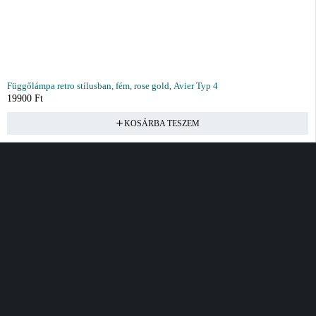
Függőlámpa retro stílusban, fém, rose gold, Avier Typ 4
19900
Ft
KOSÁRBA TESZEM
Vásárlás
Információ
Fiók
Kívánságlista
Gyakori kérdések
Kosár
Akciók
Rendelés követés
Fiókom
Összes termék
Szállítás
Rendeléseim
Tanácsadás
Kívánságlistám
Kártyás fizetés GY.F.K
Banki fizetési