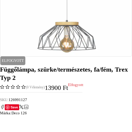
ELFOGYOTT
Függőlámpa, szürke/természetes, fa/fém, Trex
Typ 2
Elfogyott
13900
Ft
(0 Vélemény)
SKU:
126991127
Save
Márka:
Deco 126