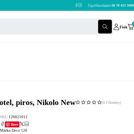
Ügyfélszoláglat
+36 70 432 5000
Fiók
otel, piros, Nikolo New
(0 Vélemény)
SKU:
126821012
Save
Márka:
Deco 126