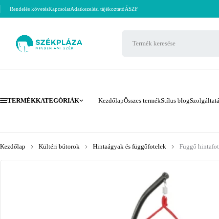
Rendelés követés
Kapcsolat
Adatkezelési tájékoztató
ÁSZF
TERMÉKKATEGÓRIÁK
Kezdőlap
Összes termék
Stílus blog
Szolgáltat
Kezdőlap
Kültéri bútorok
Hintaágyak és függőfotelek
Függő hintafot