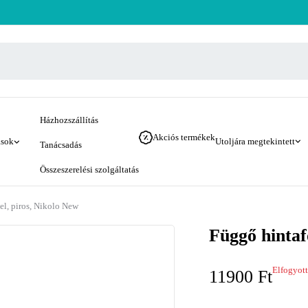
Házhozszállítás
Akciós termékek
ások
Utoljára megtekintett
Tanácsadás
Összeszerelési szolgáltatás
el, piros, Nikolo New
Függő hintaf
Elfogyott
11900
Ft