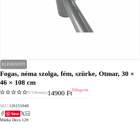
ELFOGYOTT
Fogas, néma szolga, fém, szürke, Otmar, 30 ×
46 × 108 cm
Elfogyott
14900
Ft
(0 Vélemény)
SKU:
126151049
Save
Márka:
Deco 126