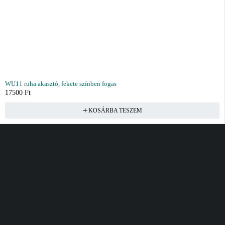
WU11 ruha akasztó, fekete színben fogas
17500
Ft
KOSÁRBA TESZEM
Vásárlás
Információ
Fiók
Kívánságlista
Gyakori kérdések
Kosár
Akciók
Rendelés követés
Fiókom
Összes termék
Szállítás
Rendeléseim
Tanácsadás
Kívánságlistám