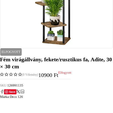
ELFOGYOTT
Fém virágállvány, fekete/rusztikus fa, Adite, 30
× 30 cm
Elfogyott
10900
Ft
(0 Vélemény)
SKU:
126991135
Save
Márka:
Deco 126