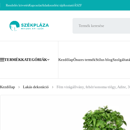
Rendelés követés
Kapcsolat
Adatkezelési tájékoztató
ÁSZF
TERMÉKKATEGÓRIÁK
Kezdőlap
Összes termék
Stílus blog
Szolgáltat
Kezdőlap
Lakás dekoráció
Fém virágállvány, fehér/sonoma tölgy, Adite, 