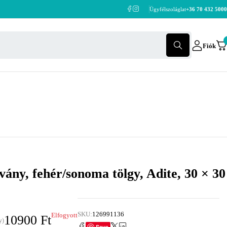
Ügyfélszoláglat
+36 70 432 5000
Fiók
vány, fehér/sonoma tölgy, Adite, 30 × 30
SKU:
126991136
Elfogyott
10900
Ft
y)
Save