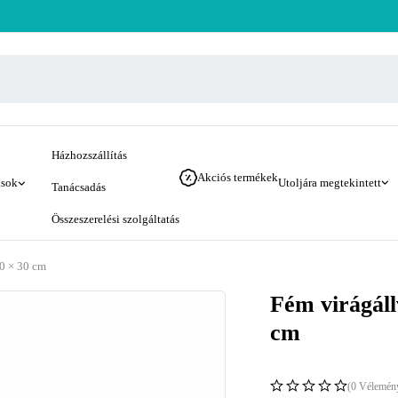
Házhozszállítás
Akciós termékek
ások
Utoljára megtekintett
Tanácsadás
Összeszerelési szolgáltatás
30 × 30 cm
Fém virágáll
cm
(0 Vélemén