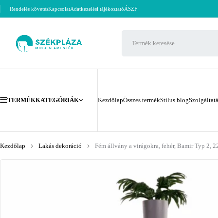
Rendelés követés
Kapcsolat
Adatkezelési tájékoztató
ÁSZF
TERMÉKKATEGÓRIÁK
Kezdőlap
Összes termék
Stílus blog
Szolgáltat
Kezdőlap
Lakás dekoráció
Fém állvány a virágokra, fehér, Bamir Typ 2, 