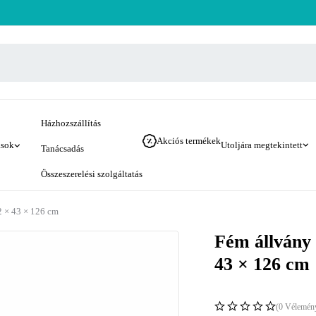
Házhozszállítás
Akciós termékek
ások
Utoljára megtekintett
Tanácsadás
Összeszerelési szolgáltatás
22 × 43 × 126 cm
Fém állvány 
43 × 126 cm
(0 Vélemén