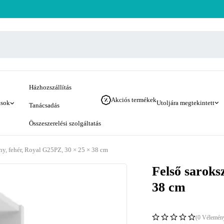
Házhozszállítás
Akciós termékek
ások
Utoljára megtekintett
Tanácsadás
Összeszerelési szolgáltatás
ny, fehér, Royal G25PZ, 30 × 25 × 38 cm
Felső saroks
38 cm
(0 Vélemén