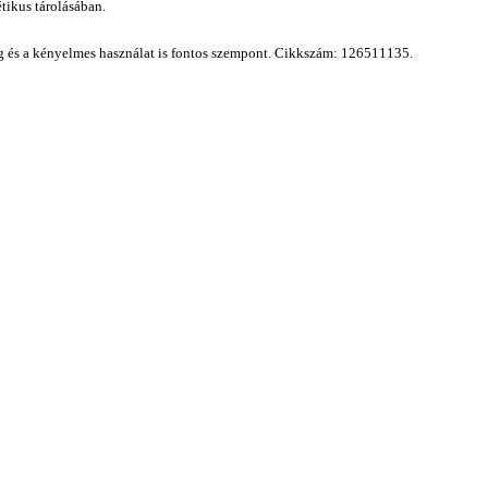
étikus tárolásában.
ág és a kényelmes használat is fontos szempont.
Cikkszám: 126511135.