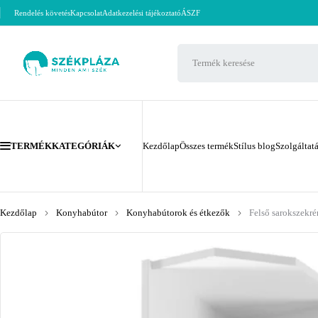
Rendelés követés
Kapcsolat
Adatkezelési tájékoztató
ÁSZF
TERMÉKKATEGÓRIÁK
Kezdőlap
Összes termék
Stílus blog
Szolgáltat
Kezdőlap
Konyhabútor
Konyhabútorok és étkezők
Felső sarokszekré