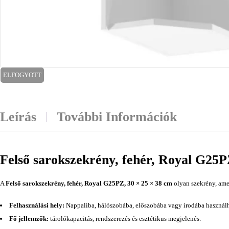
ELFOGYOTT
Leírás
További Információk
Felső sarokszekrény, fehér, Royal G25P
A
Felső sarokszekrény, fehér, Royal G25PZ, 30 × 25 × 38 cm
olyan szekrény, amel
Felhasználási hely:
Nappaliba, hálószobába, előszobába vagy irodába használh
Fő jellemzők:
tárolókapacitás, rendszerezés és esztétikus megjelenés.