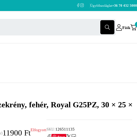
Ügyfélszoláglat
+36 70 432 5000
Fiók
zekrény, fehér, Royal G25PZ, 30 × 25 ×
SKU:
126511135
Elfogyott
11900
Ft
y)
Save