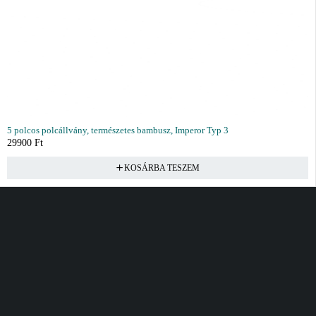
5 polcos polcállvány, természetes bambusz, Imperor Typ 3
29900
Ft
KOSÁRBA TESZEM
Vásárlás
Információ
Fiók
Kívánságlista
Gyakori kérdések
Kosár
Akciók
Rendelés követés
Fiókom
Összes termék
Szállítás
Rendeléseim
Tanácsadás
Kívánságlistám