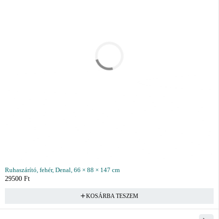
Ruhaszárító, fehér, Denal, 66 × 88 × 147 cm
29500
Ft
KOSÁRBA TESZEM