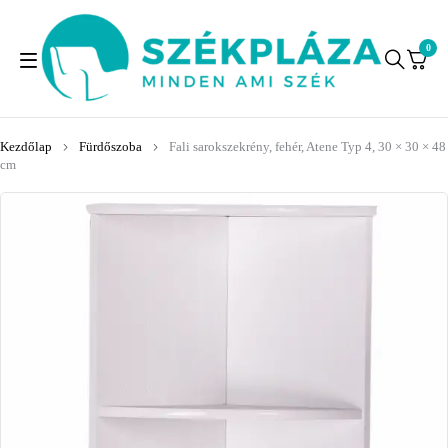
0
Kezdőlap
Fürdőszoba
Fali sarokszekrény, fehér, Atene Typ 4, 30 × 30 × 48
cm