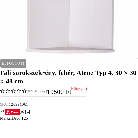
ELFOGYOTT
Fali sarokszekrény, fehér, Atene Typ 4, 30 × 30
× 48 cm
Elfogyott
10500
Ft
(0 Vélemény)
SKU:
126991061
Save
Márka:
Deco 126