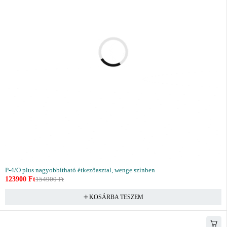
P-4/O plus nagyobbítható étkezőasztal, wenge színben
123900
Ft
154900
Ft
KOSÁRBA TESZEM