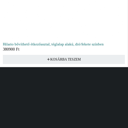
Hilario bővíthető étkezőasztal, téglalap alakú, dió/fekete színben
380900
Ft
KOSÁRBA TESZEM
Vásárlás
Információ
Fiók
Kívánságlista
Gyakori kérdések
Kosár
Akciók
Rendelés követés
Fiókom
Összes termék
Szállítás
Rendeléseim
Tanácsadás
Kívánságlistám
Kártyás fizetés GY.F.K