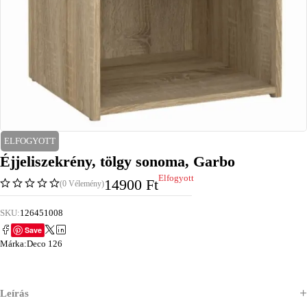
ELFOGYOTT
Éjjeliszekrény, tölgy sonoma, Garbo
Elfogyott
14900
Ft
(0 Vélemény)
SKU:
126451008
Save
Márka:
Deco 126
Leírás