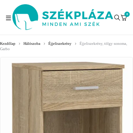
0
Kezdőlap
Hálószoba
Éjjeliszekrény
Éjjeliszekrény, tölgy sonoma,
Garbo