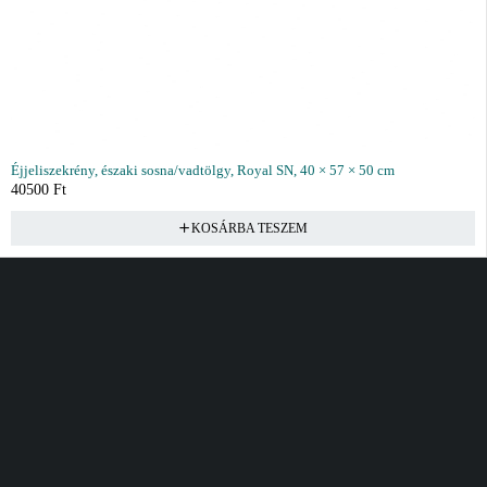
Éjjeliszekrény, északi sosna/vadtölgy, Royal SN, 40 × 57 × 50 cm
40500
Ft
KOSÁRBA TESZEM
Vásárlás
Információ
Fiók
Kívánságlista
Gyakori kérdések
Kosár
Akciók
Rendelés követés
Fiókom
Összes termék
Szállítás
Rendeléseim
Tanácsadás
Kívánságlistám
Kártyás fizetés GY.F.K